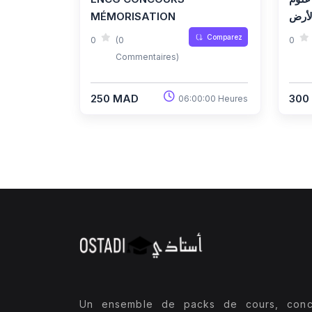
MÉMORISATION
لأرض
Comparez
0
(0
0
Commentaires)
250 MAD
300
06:00:00 Heures
Un ensemble de packs de cours, conc