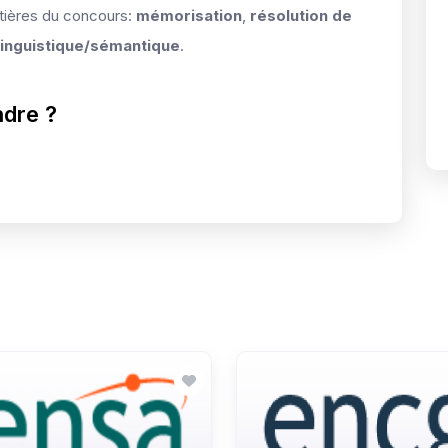
tières du concours:
mémorisation
,
résolution de
linguistique/sémantique
.
ndre ?