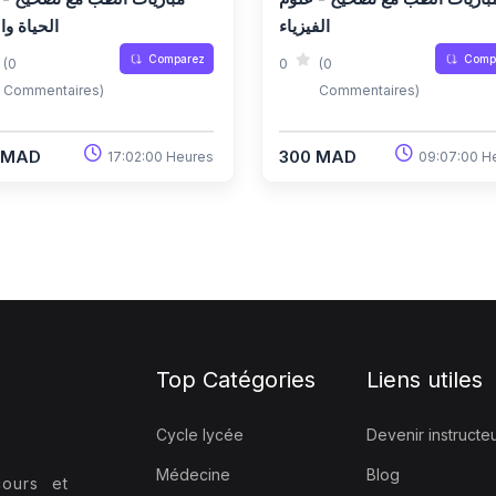
الفيزياء
الحياة وا
Comparez
Comp
(0
0
(0
Commentaires)
Commentaires)
 MAD
300 MAD
17:02:00 Heures
09:07:00 H
Top Catégories
Liens utiles
Cycle lycée
Devenir instructe
Médecine
Blog
ours et