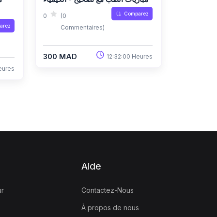
Comparez
0
(0
arez
Commentaires)
300 MAD
12:32:00 Heures
eures
Aide
ur
Contactez-Nous
À propos de nous