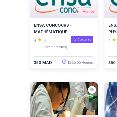
Avancé
ENSA CONCOURS -
ENS
MATHÉMATIQUE
PHY
Comparez
4
(1
4
Commentaires)
350 MAD
350
13:30:00 Heures