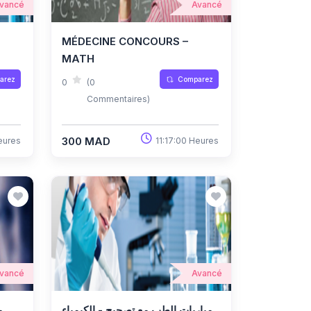
vancé
Avancé
MÉDECINE CONCOURS –
MATH
arez
Comparez
0
(0
Commentaires)
300 MAD
eures
11:17:00 Heures
vancé
Avancé
مباريات الطب مع تصحيح - الكيمياء
م