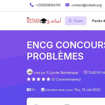
+212659694741
contact@ostadi.org
Cours
Packs d
ENCG CONCOURS
PROBLÈMES
P.Lycée Numérique
11:40:00 
Créé par
(0 Commentaires)
Fr
Thu, 13-Jul-2023
Dernière mise à jour