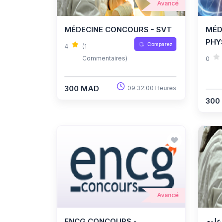
Avancé
MÉDECINE CONCOURS - SVT
MÉD
PHY
Comparez
4
(1
Commentaires)
0
300 MAD
09:32:00 Heures
300
Avancé
ENCG CONCOURS -
علوم