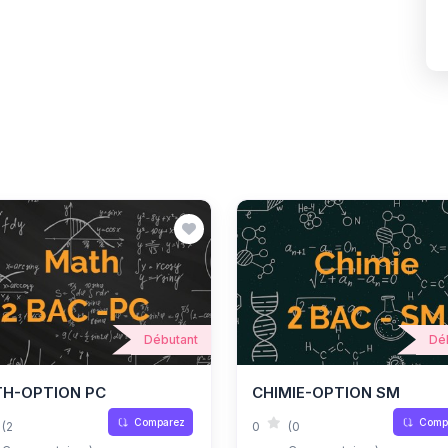
Débutant
Dé
H-OPTION PC
CHIMIE-OPTION SM
Comparez
Comp
(2
0
(0