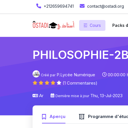
+212659694741
contact@ostadi.org
Cours
Packs d
PHILOSOPHIE-2
P.Lycée Numérique
00:00:00 
Créé par
(1 Commentaires)
Ar
Thu, 13-Jul-2023
Dernière mise à jour
Aperçu
Programme d'étu