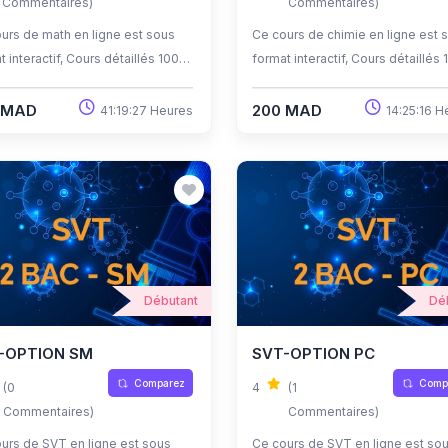
Commentaires)
Commentaires)
urs de math en ligne est sous
Ce cours de chimie en ligne est 
t interactif, Cours détaillés 100%
format interactif, Cours détaillés
déos, plus des textes, des
en vidéos, plus des textes, des
ices et des quiz corrigés , qui
exercices et des quiz corrigés , q
 MAD
200 MAD
41:19:27 Heures
14:25:16 H
nt une opportunité
offrent une opportunité
tionnelle d'apprendre à son
exceptionnelle d'apprendre à so
e rythme grâce à l'auto-
propre rythme grâce à l'auto-
ntissage et l'auto-évaluation.
apprentissage et l'auto-évaluatio
Débutant
Dé
-OPTION SM
SVT-OPTION PC
Comparez
Comp
(0
4
(1
Commentaires)
Commentaires)
urs de SVT en ligne est sous
Ce cours de SVT en ligne est so