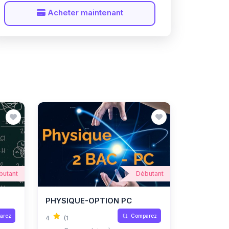
Acheter maintenant
butant
Débutant
PHYSIQUE-OPTION PC
arez
Comparez
4
(1