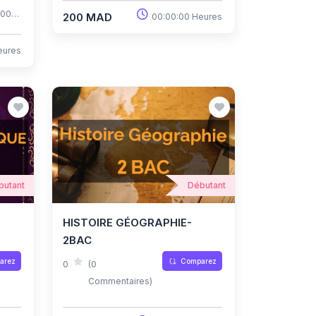
 100%
200 MAD
00:00:00 Heures
ui
eures
n
n.
butant
Débutant
HISTOIRE GÉOGRAPHIE-
2BAC
arez
Comparez
0
(0
Commentaires)