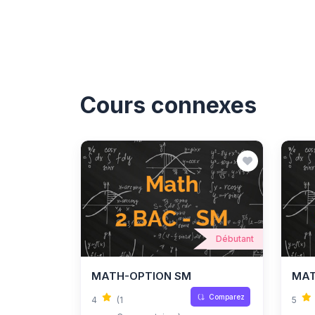
Cours connexes
Débutant
MATH-OPTION SM
MAT
Comparez
4
(1
5