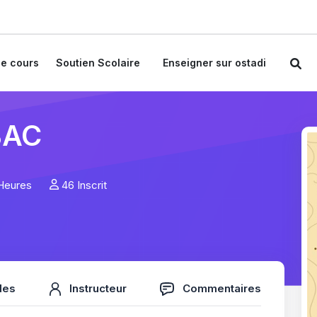
e cours
Soutien Scolaire
Enseigner sur ostadi
BAC
Heures
46 Inscrit
des
Instructeur
Commentaires