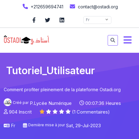
+212659694741
contact@ostadi.org
Fr
Tutoriel_Utilisateur
Comment profiter pleinement de la plateforme Ostadi.org
Créé par
P.Lycée Numérique
00:07:36 Heures
904 Inscrit
(1 Commentaires)
Fr
Dernière mise à jour
Sat, 29-Jul-2023