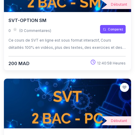
Débutant
SVT-OPTION SM
Comparez
0
(0 Commentaires)
Ce cours de SVT en ligne est sous format interactif, Cours
détaillés 100% en vidéos, plus des textes, des exercices et des
quiz corrigés , qui offrent une opportunité exceptionnelle
d'apprendre à son propre rythme grâce à l'auto-apprentissage et
200 MAD
12:40:58 Heures
l'auto-évaluation.
Débutant