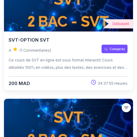
Débutant
SVT-OPTION SVT
Comparez
4
(1 Commentaires)
Ce cours de SVT en ligne est sous format interactif, Cours
détaillés 100% en vidéos, plus des textes, des exercices et des
quiz corrigés , qui offrent une opportunité exceptionnelle
d'apprendre à son propre rythme grâce à l'auto-apprentissage et
200 MAD
34:37:55 Heures
l'auto-évaluation.