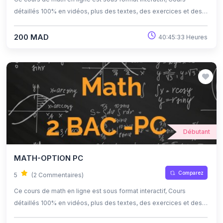
détaillés 100% en vidéos, plus des textes, des exercices et des
quiz corrigés , qui offrent une opportunité exceptionnelle
d'apprendre à son propre rythme grâce à l'auto-apprentissage et
200 MAD
40:45:33 Heures
l'auto-évaluation.
Débutant
MATH-OPTION PC
Comparez
5
(2 Commentaires)
Ce cours de math en ligne est sous format interactif, Cours
détaillés 100% en vidéos, plus des textes, des exercices et des
quiz corrigés , qui offrent une opportunité exceptionnelle