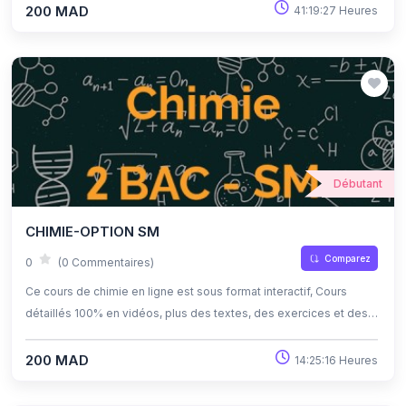
d'apprendre à son propre rythme grâce à l'auto-apprentissage et
200 MAD
41:19:27 Heures
l'auto-évaluation.
Débutant
CHIMIE-OPTION SM
Comparez
0
(0 Commentaires)
Ce cours de chimie en ligne est sous format interactif, Cours
détaillés 100% en vidéos, plus des textes, des exercices et des
quiz corrigés , qui offrent une opportunité exceptionnelle
d'apprendre à son propre rythme grâce à l'auto-apprentissage et
200 MAD
14:25:16 Heures
l'auto-évaluation.