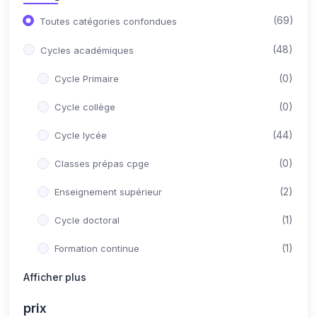
(69)
Toutes catégories confondues
(48)
Cycles académiques
(0)
Cycle Primaire
(0)
Cycle collège
(44)
Cycle lycée
(0)
Classes prépas cpge
(2)
Enseignement supérieur
(1)
Cycle doctoral
(1)
Formation continue
(21)
Afficher plus
Concours Post-Bac
(10)
Médecine
prix