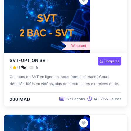
Débutant
SVT-OPTION SVT
Comparez
4
(1
)
fr
Ce cours de SVT en ligne est sous format interactif, Cours
détaillés 100% en vidéos, plus des textes, des exercices et des
quiz corrigés , qui offrent une opportunité exceptionnelle
d'apprendre à son propre rythme grâce à l'auto-apprentissage
200 MAD
167 Leçons
34:37:55 Heures
et l'auto-évaluation.