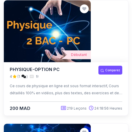
Débutant
PHYSIQUE-OPTION PC
Comparez
4
(1
)
fr
Ce cours de physique en ligne est sous format interactif, Cours
détaillés 100% en vidéos, plus des textes, des exercices et des
quiz corrigés , qui offrent une opportunité exceptionnelle
d'apprendre à son propre rythme grâce à l'auto-apprentissage
200 MAD
219 Leçons
24:18:56 Heures
et l'auto-évaluation.