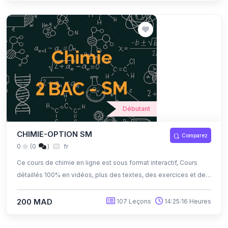
Débutant
CHIMIE-OPTION SM
Comparez
0
(0
)
fr
Ce cours de chimie en ligne est sous format interactif, Cours
détaillés 100% en vidéos, plus des textes, des exercices et des
quiz corrigés , qui offrent une opportunité exceptionnelle
d'apprendre à son propre rythme grâce à l'auto-apprentissage
200 MAD
107 Leçons
14:25:16 Heures
et l'auto-évaluation.