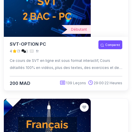
Débutant
SVT-OPTION PC
Comparez
4
(1
)
fr
Ce cours de SVT en ligne est sous format interactif, Cours
détaillés 100% en vidéos, plus des textes, des exercices et des
quiz corrigés , qui offrent une opportunité exceptionnelle
d'apprendre à son propre rythme grâce à l'auto-apprentissage
200 MAD
139 Leçons
29:00:22 Heures
et l'auto-évaluation.