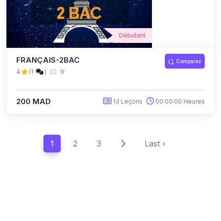
Débutant
FRANÇAIS-2BAC
Comparez
4
(1
)
fr
200 MAD
13 Leçons
00:00:00 Heures
1
2
3
Last ›