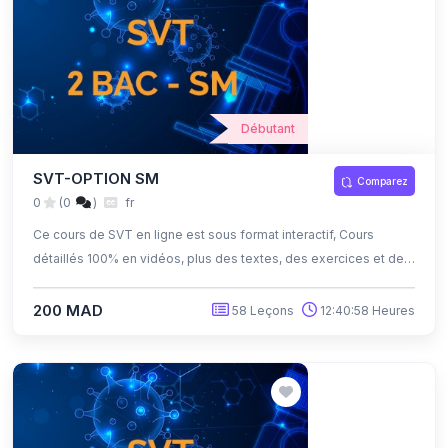
Débutant
SVT-OPTION SM
Comparez
0
(0
)
fr
Ce cours de SVT en ligne est sous format interactif, Cours
détaillés 100% en vidéos, plus des textes, des exercices et des
quiz corrigés , qui offrent une opportunité exceptionnelle
d'apprendre à son propre rythme grâce à l'auto-apprentissage
200 MAD
58 Leçons
12:40:58 Heures
et l'auto-évaluation.