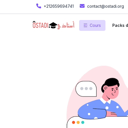
+212659694741
contact@ostadi.org
Cours
Packs d