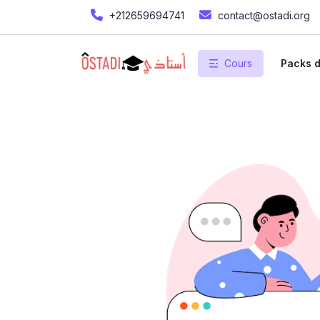
+212659694741
contact@ostadi.org
Cours
Packs d