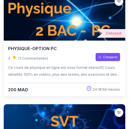
Débutant
PHYSIQUE-OPTION PC
Comparez
4
(1 Commentaires)
Ce cours de physique en ligne est sous format interactif, Cours
détaillés 100% en vidéos, plus des textes, des exercices et des
quiz corrigés , qui offrent une opportunité exceptionnelle
d'apprendre à son propre rythme grâce à l'auto-apprentissage et
200 MAD
24:18:56 Heures
l'auto-évaluation.