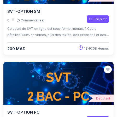
SVT-OPTION SM
Comparez
0
(0 Commentaires)
Ce cours de SVT en ligne est sous format interactif, Cours
détaillés 100% en vidéos, plus des textes, des exercices et des
quiz corrigés , qui offrent une opportunité exceptionnelle
d'apprendre à son propre rythme grâce à l'auto-apprentissage et
200 MAD
12:40:58 Heures
l'auto-évaluation.
Débutant
SVT-OPTION PC