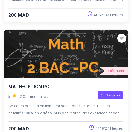
quiz corrigés , qui offrent une opportunité exceptionnelle
d'apprendre à son propre rythme grâce à l'auto-apprentissage et
200 MAD
40:45:33 Heures
l'auto-évaluation.
Débutant
MATH-OPTION PC
Comparez
5
(2 Commentaires)
Ce cours de math en ligne est sous format interactif, Cours
détaillés 100% en vidéos, plus des textes, des exercices et des
quiz corrigés , qui offrent une opportunité exceptionnelle
d'apprendre à son propre rythme grâce à l'auto-apprentissage et
200 MAD
41:19:27 Heures