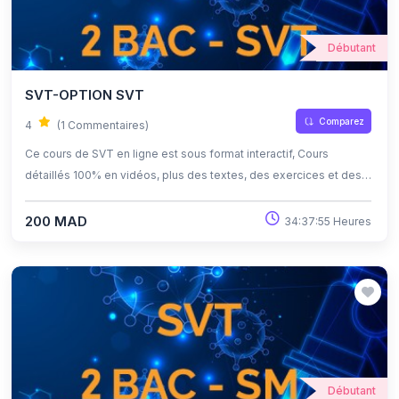
Débutant
SVT-OPTION SVT
Comparez
4
(1 Commentaires)
Ce cours de SVT en ligne est sous format interactif, Cours
détaillés 100% en vidéos, plus des textes, des exercices et des
quiz corrigés , qui offrent une opportunité exceptionnelle
d'apprendre à son propre rythme grâce à l'auto-apprentissage et
200 MAD
34:37:55 Heures
l'auto-évaluation.
Débutant