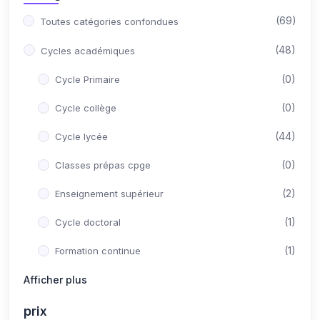
(69)
Toutes catégories confondues
(48)
Cycles académiques
(0)
Cycle Primaire
(0)
Cycle collège
(44)
Cycle lycée
(0)
Classes prépas cpge
(2)
Enseignement supérieur
(1)
Cycle doctoral
(1)
Formation continue
(21)
Afficher plus
Concours Post-Bac
(10)
Médecine
prix