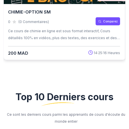
CHIMIE-OPTION SM
Comparez
0
(0 Commentaires)
Ce cours de chimie en ligne est sous format interactif, Cours
détaillés 100% en vidéos, plus des textes, des exercices et des
quiz corrigés , qui offrent une opportunité exceptionnelle
d'apprendre à son propre rythme grâce à l'auto-apprentissage et
200 MAD
14:25:16 Heures
l'auto-évaluation.
Top 10 Derniers cours
Ce sont les derniers cours parmi les apprenants de cours d'écoute du
monde entier