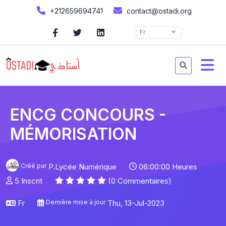
+212659694741
contact@ostadi.org
Fr
ENCG CONCOURS -
MÉMORISATION
Créé par
P.Lycée Numérique
06:00:00 Heures
5 Inscrit
(0 Commentaires)
Fr
Dernière mise à jour
Thu, 13-Jul-2023