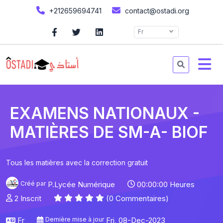
+212659694741
contact@ostadi.org
Fr
EXAMENS NATIONAUX -
MATIÈRES DE SM-A- BIOF
Tous les matières avec la correction gratuit
Créé par
P.Lycée Numérique
00:00:00 Heures
2 Inscrit
(0 Commentaires)
Fr
Dernière mise à jour
Fri, 08-Dec-2023