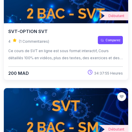
Débutant
SVT-OPTION SVT
Comparez
4
(1 Commentaires)
Ce cours de SVT en ligne est sous format interactif, Cours
détaillés 100% en vidéos, plus des textes, des exercices et des
quiz corrigés , qui offrent une opportunité exceptionnelle
d'apprendre à son propre rythme grâce à l'auto-apprentissage et
200 MAD
34:37:55 Heures
l'auto-évaluation.
Débutant