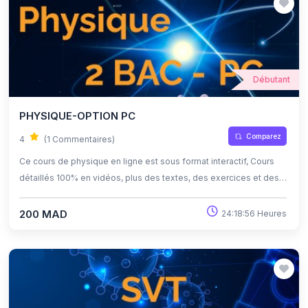
Débutant
PHYSIQUE-OPTION PC
Comparez
4
(1 Commentaires)
Ce cours de physique en ligne est sous format interactif, Cours
détaillés 100% en vidéos, plus des textes, des exercices et des
quiz corrigés , qui offrent une opportunité exceptionnelle
d'apprendre à son propre rythme grâce à l'auto-apprentissage et
200 MAD
24:18:56 Heures
l'auto-évaluation.