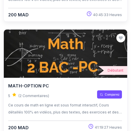
quiz corrigés , qui offrent une opportunité exceptionnelle
d'apprendre à son propre rythme grâce à l'auto-apprentissage et
200 MAD
40:45:33 Heures
l'auto-évaluation.
Débutant
MATH-OPTION PC
Comparez
5
(2 Commentaires)
Ce cours de math en ligne est sous format interactif, Cours
détaillés 100% en vidéos, plus des textes, des exercices et des
quiz corrigés , qui offrent une opportunité exceptionnelle
d'apprendre à son propre rythme grâce à l'auto-apprentissage et
200 MAD
41:19:27 Heures