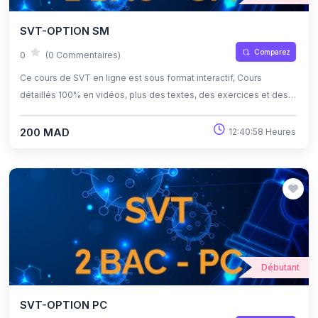
SVT-OPTION SM
Comparez
0
(0 Commentaires)
Ce cours de SVT en ligne est sous format interactif, Cours
détaillés 100% en vidéos, plus des textes, des exercices et des
quiz corrigés , qui offrent une opportunité exceptionnelle
d'apprendre à son propre rythme grâce à l'auto-apprentissage et
200 MAD
12:40:58 Heures
l'auto-évaluation.
Débutant
SVT-OPTION PC