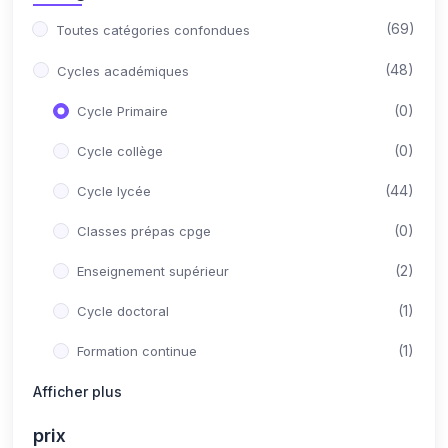
(69)
Toutes catégories confondues
(48)
Cycles académiques
(0)
Cycle Primaire
(0)
Cycle collège
(44)
Cycle lycée
(0)
Classes prépas cpge
(2)
Enseignement supérieur
(1)
Cycle doctoral
(1)
Formation continue
(21)
Afficher plus
Concours Post-Bac
(10)
Médecine
prix