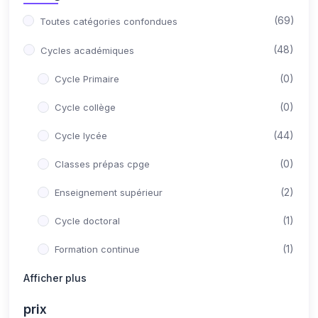
(69)
Toutes catégories confondues
(48)
Cycles académiques
(0)
Cycle Primaire
(0)
Cycle collège
(44)
Cycle lycée
(0)
Classes prépas cpge
(2)
Enseignement supérieur
(1)
Cycle doctoral
(1)
Formation continue
(21)
Afficher plus
Concours Post-Bac
(10)
Médecine
prix