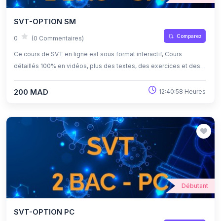
SVT-OPTION SM
Comparez
0
(0 Commentaires)
Ce cours de SVT en ligne est sous format interactif, Cours
détaillés 100% en vidéos, plus des textes, des exercices et des
quiz corrigés , qui offrent une opportunité exceptionnelle
d'apprendre à son propre rythme grâce à l'auto-apprentissage et
200 MAD
12:40:58 Heures
l'auto-évaluation.
Débutant
SVT-OPTION PC