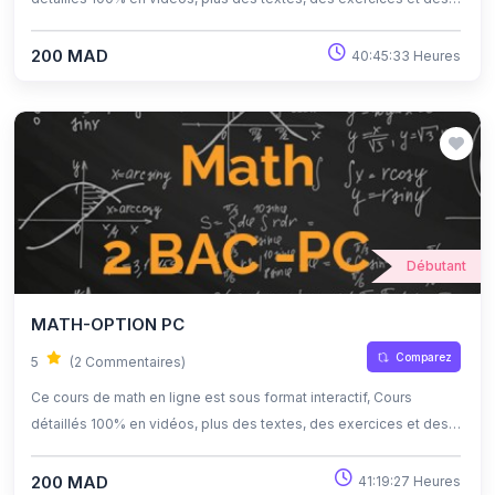
quiz corrigés , qui offrent une opportunité exceptionnelle
d'apprendre à son propre rythme grâce à l'auto-apprentissage et
200 MAD
40:45:33 Heures
l'auto-évaluation.
Débutant
MATH-OPTION PC
Comparez
5
(2 Commentaires)
Ce cours de math en ligne est sous format interactif, Cours
détaillés 100% en vidéos, plus des textes, des exercices et des
quiz corrigés , qui offrent une opportunité exceptionnelle
d'apprendre à son propre rythme grâce à l'auto-apprentissage et
200 MAD
41:19:27 Heures