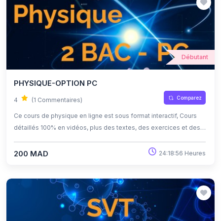
Débutant
PHYSIQUE-OPTION PC
Comparez
4
(1 Commentaires)
Ce cours de physique en ligne est sous format interactif, Cours
détaillés 100% en vidéos, plus des textes, des exercices et des
quiz corrigés , qui offrent une opportunité exceptionnelle
d'apprendre à son propre rythme grâce à l'auto-apprentissage et
200 MAD
24:18:56 Heures
l'auto-évaluation.