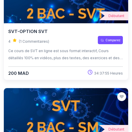
Débutant
SVT-OPTION SVT
Comparez
4
(1 Commentaires)
Ce cours de SVT en ligne est sous format interactif, Cours
détaillés 100% en vidéos, plus des textes, des exercices et des
quiz corrigés , qui offrent une opportunité exceptionnelle
d'apprendre à son propre rythme grâce à l'auto-apprentissage et
200 MAD
34:37:55 Heures
l'auto-évaluation.
Débutant